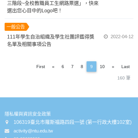
三階段~全校教職員工生網路票選」，快來
選出您心目中的Logo吧！
一般公告
2022-04-12
111年學生自治組織及學生社團評鑑得獎
名單及相關事項公告
Previous
Next
First
«
6
7
8
9
10
»
Last
160 筆
:::
隱私權與資訊安全政策
106319臺北市羅斯福路四段一號 (第一行政大樓102室)
activity@ntu.edu.tw